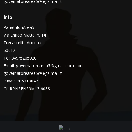
governatorearea5@legalmail.it
Info
PanathlonArea5
Via Enrico Mattei n. 14
Trecastelli - Ancona
60012
Tel: 349/5205020
Email:
governatorearea5@gmail.com - pec:
governatorearea5@legalmail.it
P.iva: 92057180421
Cf: RPNSFN56M13I608S