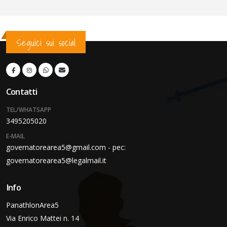
Seguici sui social
Contatti
TEL/WHATSAPP
3495205020
E-MAIL
governatorearea5@gmail.com - pec:
governatorearea5@legalmail.it
Info
PanathlonArea5
Via Enrico Mattei n. 14