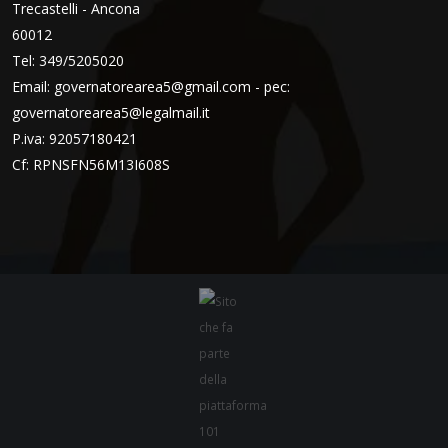
Trecastelli - Ancona
60012
Tel: 349/5205020
Email:
governatorearea5@gmail.com - pec:
governatorearea5@legalmail.it
P.iva: 92057180421
Cf: RPNSFN56M13I608S