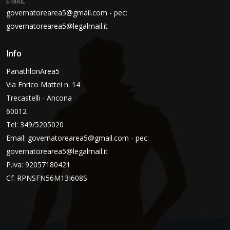
E-MAIL
governatorearea5@gmail.com - pec:
governatorearea5@legalmail.it
Info
PanathlonArea5
Via Enrico Mattei n. 14
Trecastelli - Ancona
60012
Tel: 349/5205020
Email:
governatorearea5@gmail.com - pec:
governatorearea5@legalmail.it
P.iva: 92057180421
Cf: RPNSFN56M13I608S