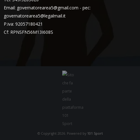
Email:
governatorearea5@gmail.com - pec:
governatorearea5@legalmail.it
P.iva: 92057180421
Cf: RPNSFN56M13I608S
© Copyright 2026. Powered by
101 Sport