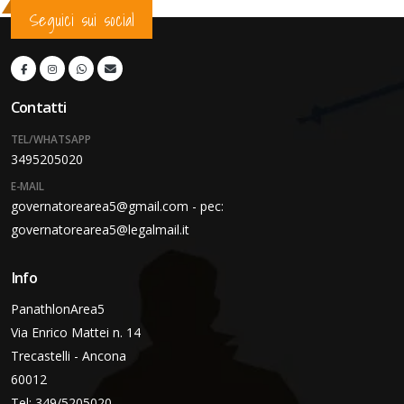
Seguici sui social
Contatti
TEL/WHATSAPP
3495205020
E-MAIL
governatorearea5@gmail.com - pec:
governatorearea5@legalmail.it
Info
PanathlonArea5
Via Enrico Mattei n. 14
Trecastelli - Ancona
60012
Tel: 349/5205020