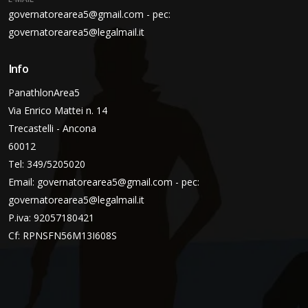
governatorearea5@gmail.com - pec:
governatorearea5@legalmail.it
Info
PanathlonArea5
Via Enrico Mattei n. 14
Trecastelli - Ancona
60012
Tel: 349/5205020
Email:
governatorearea5@gmail.com - pec:
governatorearea5@legalmail.it
P.iva: 92057180421
Cf: RPNSFN56M13I608S